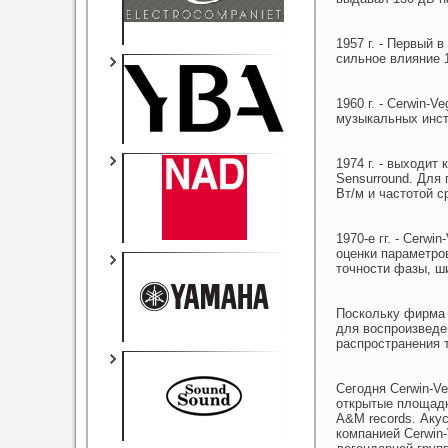
1957 г. - Первый 
сильное влияние 1
1960 г. - Cerwin-
музыкальных инстр
1974 г. - выходи
Sensurround. Для
Вт/м и частотой с
1970-е гг. - Cer
оценки параметро
точности фазы, ш
Поскольку фирма 
для воспроизведе
распространения 
Сегодня Cerwin-V
открытые площадк
A&M records. Аку
компанией Cerwin