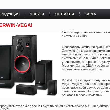
ПРОДУКЦИЯ
УСЛУГИ
КОНТАКТЫ
КАРТА
CERWIN-VEGA!
Cerwin-Vega! - высококачествен
системы из США.
Основатель компании Джин Чер
Czerwinski) начал эксперименти
микрофонами, усилителями и а
системами еще в 1940 г. Закон
университет, он прошел службу
Морских Силах США и работал 
аэрокосмической индустрии.
В 1954 г. он создает предшеств
Vega - Vega Associates и вскор
посвящает себя звуку. Будучи о
стоял у истоков Hi-Fi, он до си
работает в своей компании.
продуктов стала 4-полосная акустическая система Vega 500, 18-дюймов
 30 Гц.