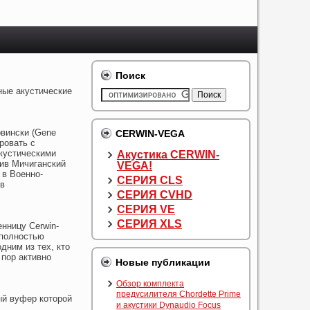
Поиск
ные акустические
вински (Gene
CERWIN-VEGA
ровать с
кустическими
Акустика CERWIN-
чив Мичиганский
VEGA!
 в Военно-
СЕРИЯ CLS
в
СЕРИЯ CVHD
СЕРИЯ VE
СЕРИЯ XLS
енницу Cerwin-
еполностью
дним из тех, кто
х пор активно
Новые публикации
Обзор комплекта
предусилителя Chordette Prime
ый вуфер которой
и акустики Dynaudio Focus