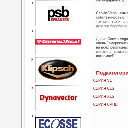
легендарной групп
Cerwin-Vega - са
собственностью. 
технике, так и на
другого барабанщ
Девиз Сerwin-Vega
очень "американск
на всех рекламны
логотипа, также к
погромче!"
Подкатегор
СЕРИЯ VE
СЕРИЯ CLS
СЕРИЯ XLS
СЕРИЯ CVHD