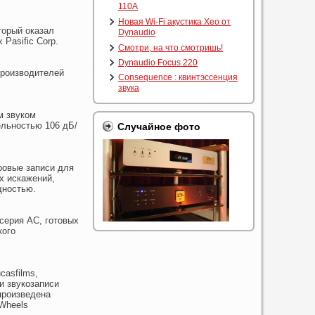
110A
Новая Wi-Fi акустика Xeo от
торый оказал
Dynaudio
Pasific Corp.
Смотри, на что смотришь!
Dynaudio Focus 220
производителей
Consequence : квинтэссенция
звука
м звуком
ельностью 106 дБ/
Случайное фото
ровые записи для
х искажений,
щностью.
серия АС, готовых
кого
casfilms,
и звукозаписи
произведена
Wheels