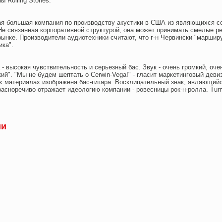
ы Rolling Stones.
мая большая компания по производству акустики в США из являющихся с
Не связанная корпоративной структурой, она может принимать смелые ре
 рынке. Производители аудиотехники считают, что г-н Червински "маршир
ика".
 - высокая чувствительность и серьезный бас. Звук - очень громкий, оч
ий". "Мы не будем шептать о Cerwin-Vega!" - гласит маркетинговый деви
х материалах изображена бас-гитара. Восклицательный знак, являющий
расноречиво отражает идеологию компании - ровесницы рок-н-ролла. Turn i
ии