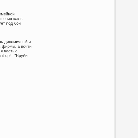
емейной
шения как в
ует под бой
ень динамичный и
з фирмы, а почти
ся частью
t up! - "Вруби