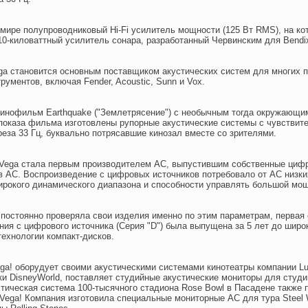
в мире полупроводниковый Hi-Fi усилитель мощности (125 Вт RMS), на ко
0-киловаттный усилитель сонара, разработанный Червинским для Bendix 
Vega становится основным поставщиком акустических систем для многих 
ументов, включая Fender, Acoustic, Sunn и Vox.
т кинофильм Earthquake ("Землетрясение") с необычным тогда окружающи
 показа фильма изготовлены рупорные акустические системы с чувствит
реза 33 Гц, буквально потрясавшие кинозал вместе со зрителями.
win-Vega стала первым производителем АС, выпустившим собственные циф
в АС. Воспроизведение с цифровых источников потребовало от АС низки
ирокого динамического диапазона и способности управлять большой мо
постоянно проверяла свои изделия именно по этим параметрам, первая 
ния с цифрового источника (Серия "D") была выпущена за 5 лет до широ
технологии компакт-дисков.
ega! оборудует своими акустическими системами кинотеатры компании Lu
и DisneyWorld, поставляет студийные акустические мониторы для студи
стическая система 100-тысячного стадиона Rose Bowl в Пасадене также 
-Vega! Компания изготовила специальные мониторные АС для тура Steel 