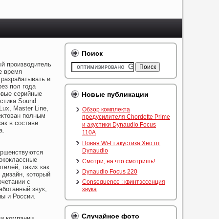
Поиск
ый производитель
е время
 разрабатывать и
ез пол года
рвые серийные
Новые публикации
устика Sound
ux, Master Line,
Обзор комплекта
ектован полным
предусилителя Chordette Prime
ак в составе
и акустики Dynaudio Focus
а.
110A
Новая Wi-Fi акустика Xeo от
Dynaudio
ершенствуются
ококлассные
Смотри, на что смотришь!
елей, таких как
Dynaudio Focus 220
й дизайн, который
очетании с
Consequence : квинтэссенция
аботанный звук,
звука
ы и России.
Случайное фото
и компании,