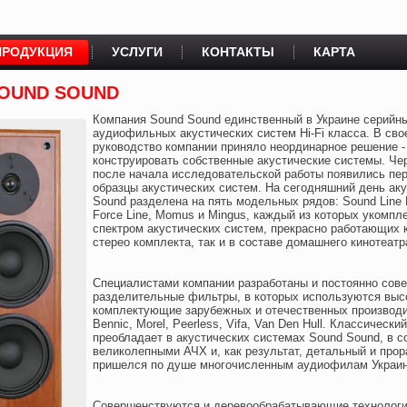
ПРОДУКЦИЯ
УСЛУГИ
КОНТАКТЫ
КАРТА
SOUND SOUND
Компания Sound Sound единственный в Украине серийн
аудиофильных акустических систем Hi-Fi класса. В сво
руководство компании приняло неординарное решение -
конструировать собственные акустические системы. Чер
после начала исследовательской работы появились пе
образцы акустических систем. На сегодняшний день ак
Sound разделена на пять модельных рядов: Sound Line L
Force Line, Momus и Mingus, каждый из которых укомпл
спектром акустических систем, прекрасно работающих к
стерео комплекта, так и в составе домашнего кинотеатр
Специалистами компании разработаны и постоянно сов
разделительные фильтры, в которых используются выс
комплектующие зарубежных и отечественных производит
Bennic, Morel, Peerless, Vifa, Van Den Hull. Классически
преобладает в акустических системах Sound Sound, в с
великолепными АЧХ и, как результат, детальный и прор
пришелся по душе многочисленным аудиофилам Украин
Совершенствуются и деревообрабатывающие технологи